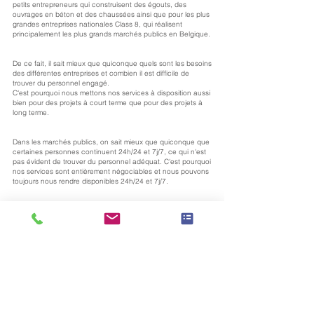
petits entrepreneurs qui construisent des égouts, des
ouvrages en béton et des chaussées ainsi que pour les plus
grandes entreprises nationales Class 8, qui réalisent
principalement les plus grands marchés publics en Belgique.
De ce fait, il sait mieux que quiconque quels sont les besoins
des différentes entreprises et combien il est difficile de
trouver du personnel engagé.
C'est pourquoi nous mettons nos services à disposition aussi
bien pour des projets à court terme que pour des projets à
long terme.
Dans les marchés publics, on sait mieux que quiconque que
certaines personnes continuent 24h/24 et 7j/7, ce qui n'est
pas évident de trouver du personnel adéquat. C'est pourquoi
nos services sont entièrement négociables et nous pouvons
toujours nous rendre disponibles 24h/24 et 7j/7.
Notre
Bien entendu, les services
ne consistent pas
seulement à mesurer ou à implanter, mais peuvent
également être des contrôles, des contrôles ou des
directives de personnel.
Parce que chaque projet est différent, il est préférable de
contacter
le directeur commercial Benjamin Maertens pour
en discuter en détail.